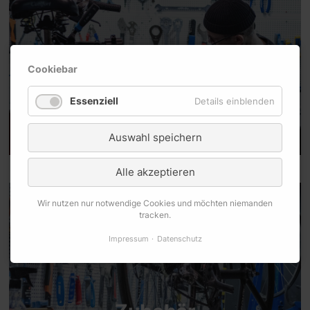
Cookiebar
Fahrradreparatur
Essenziell
Details einblenden
JETZT ANZEIGEN
Auswahl speichern
Alle akzeptieren
Wir nutzen nur notwendige Cookies und möchten niemanden
tracken.
Impressum
Datenschutz