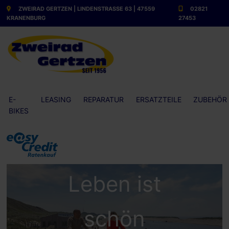
ZWEIRAD GERTZEN | LINDENSTRASSE 63 | 47559 K
02821
RANENBURG
27453
E-
LEASING
REPARATUR
ERSATZTEILE
ZUBEHÖR
BIKES
Das
Leben ist
schön