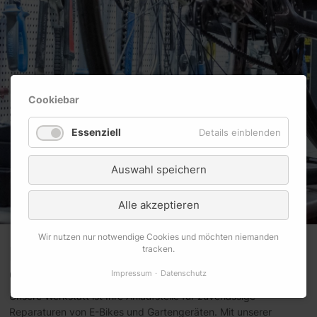
Cookiebar
Essenziell
Details einblenden
Auswahl speichern
Alle akzeptieren
Wir nutzen nur notwendige Cookies und möchten niemanden
Professionelle Reparaturen für
tracken.
eine sorgenfreie Fahrt
Impressum
Datenschutz
Unsere Werkstatt ist Ihre Anlaufstelle für zuverlässige
Reparaturen von E-Bikes und Gartengeräten. Mit unserer